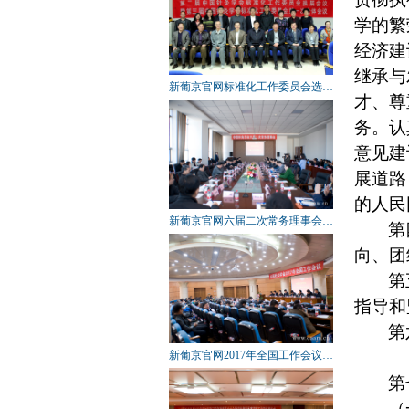
学的繁
关于第三批新葡京官网科普
教育基地候选单位的…
经济建
2016年新葡京官网科学技术
继承与
奖初评通过项目公示
新葡京官网标准化工作委员会选…
才、尊
关于推荐新葡京官网第六次
会员代表大会代表及…
务。认
声明
意见建
关于推选2017年中国科学院
展道路
和中国工程院院士候选…
的人民
关于表彰第六届新葡京官网
新葡京官网六届二次常务理事会…
第
科学技术奖获奖项目…
向、团
全国科协系统先进集体先进
工作者推选公示
第
关于新葡京官网第六次全国
指导和
会员代表大会变更会…
第
关于召开新葡京官网第六次
新葡京官网2017年全国工作会议…
全国会员代表大会的…
第
关于报送2016年度工作总结
和2017年度工作计划的…
（