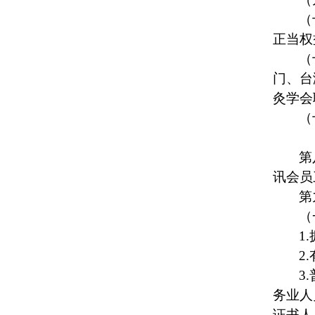
（
正当权
（
门、台
灸学会
（
第
讯会员
第
（
1.
2.
3.
务业人
证书人