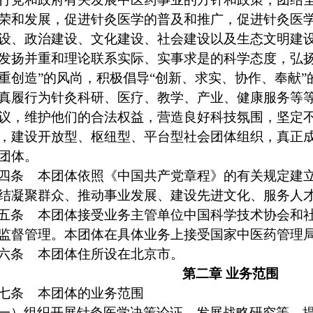
荣和发展，促进针灸医学的普及和推广，促进针灸医
设、政治建设、文化建设、社会建设以及生态文明建
发扬并重和理论联系实际、实事求是的科学态度，弘
重创造
”
的风尚，积极倡导
“
创新、求实、协作、奉献
”
真履行为针灸科研、医疗、教学、产业、健康服务等
议，维护他们的合法权益，营造良好科技氛围，坚定
，建设开放型、枢纽型、平台型社会团体组织，真正
团体。
四条
本团体依照《中国共产党章程》的有关规定建
结凝聚群众、推动事业发展、建设先进文化、服务人
五条
本团体接受业务主管单位中国科学技术协会和
监督管理。本团体在具体业务上接受国家中医药管理
六条
本团体住所设在北京市。
第二章
业务范围
七条
本团体的业务范围
一）组织开展针灸医学决策论证、发展战略研究等，