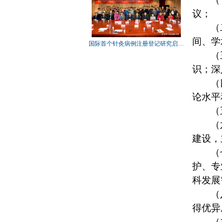
关于第三批新葡京官网科普
议；
教育基地候选单位的…
（
2016年新葡京官网科学技术
间、学
奖初评通过项目公示
国际首个针灸病例注册登记研究启…
（
关于推荐新葡京官网第六次
会员代表大会代表及…
识；深
声明
（
论水平
（
（
建设，
（
护、专
科发展
（
得优异
（