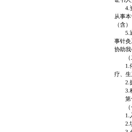
4.
从事本
（含）
5.
事针灸
协助我
（
1.
疗、生
2.
3.
第
（
1.
2.
3.