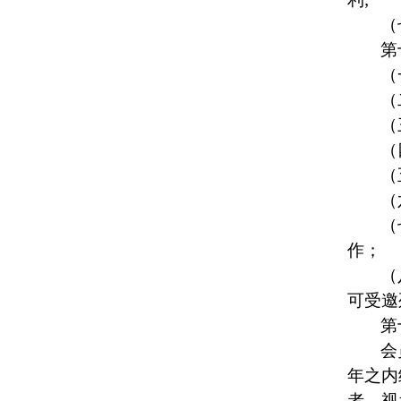
（
第
（
（
（
（
（
（
（
作；
（
可受邀
第
会
年之内
者，视