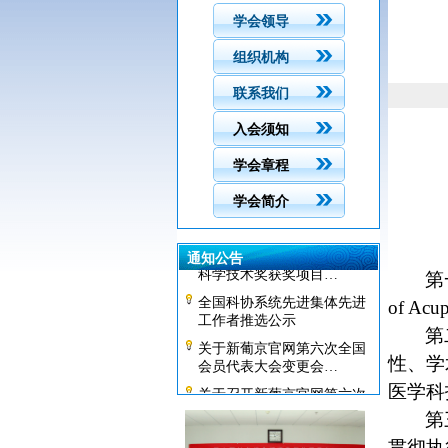
学会领导
组织机构
联系我们
入会须知
学会章程
关于推选2017年中国科学院
学会简介
和中国工程院院士候选…
关于表彰第六届新葡京官网
通知公告
科学技术奖获奖项目…
第
全国科协系统先进集体先进
of Acup
工作者推选公示
第
关于新葡京官网第六次全国
会员代表大会变更会…
性、学
关于召开新葡京官网第六次
医学科
全国会员代表大会的…
新闻图片
第
关于报送2016年度工作总结
贯彻执
和2017年度工作计划的…