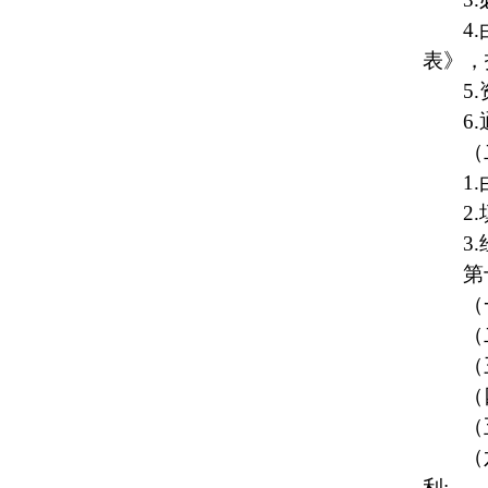
4.
表》，
5.
6.
（
1.
2.
3.
第
（
（
（
（
（
（
利
;