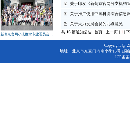
关于印发《新葡京官网分支机构
关于实施中国科协青年人才
托举工程第三届(2017-…
关于推广使用中国科协综合信息
关于印发《新葡京官网标准
关于大力发展会员的几点意见
管理办法实施细则》…
共
16
篇通知公告 首页 | 上一页 |
1
| 
关于开展“不忘初心 牢记使
新葡京官网小儿推拿专业委员会…
命”——党的十九大精…
Copyright 
关于举办2018′全国中医药院
校针灸推拿临床技能…
地址：北京市东直门内南小街16号 邮编：10
ICP备案
中国科协办公厅关于印发
《中国科协2018年学会改…
关于推荐2018年新葡京官网
科学技术奖的通知
关于开展新葡京官网百名科
普专家遴选工作的通…
关于申报新葡京官网科普教
育基地的公示
中国科协通报第一期
关于举办“2018′全国中医药
院校针灸推拿临床技…