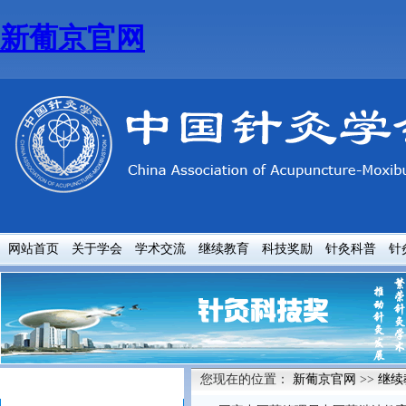
新葡京官网
网站首页
关于学会
学术交流
继续教育
科技奖励
针灸科普
针
您现在的位置：
新葡京官网
>>
继续
继续教育